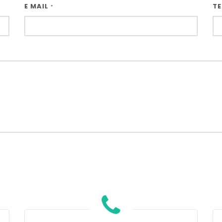
E MAIL
TE
*