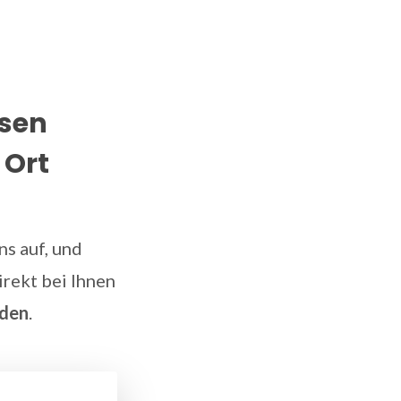
osen
 Ort
s auf, und
irekt bei Ihnen
nden
.