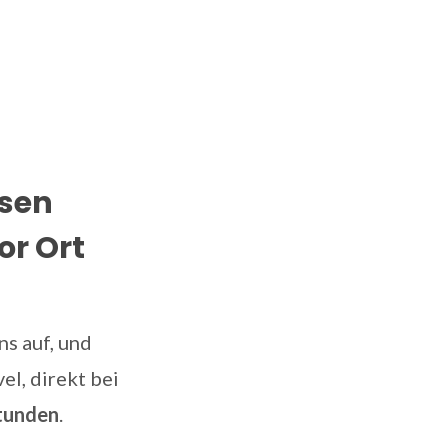
osen
or Ort
s auf, und
el, direkt bei
tunden
.