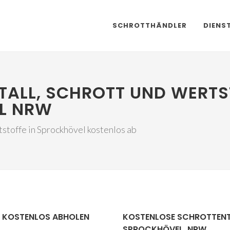
SCHROTTHÄNDLER
DIENS
TALL, SCHROTT UND WERTS
L NRW
tstoffe in Sprockhövel kostenlos ab
, KOSTENLOS ABHOLEN
KOSTENLOSE SCHROTTEN
SPROCKHÖVEL, NRW